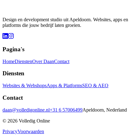
Design en development studio uit Apeldoorn. Websites, apps en
platforms die jouw bedrijf laten groeien.
Pagina's
Home
Diensten
Over Daan
Contact
Diensten
Websites & Webshops
Apps & Platforms
SEO & AEO
Contact
SEO & AEO
daan@volledigonline.nl
+31 6 57006499
Apeldoorn, Nederland
Gevonden worden door Google én ChatGPT.
©
2026
Volledig Online
Websites die klanten opleveren. Niet alleen mooi zijn.
Privacy
Voorwaarden
Sneller, scherper en voor een eerlijke prijs.